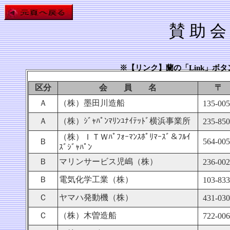
賛 助 会
※【リンク】蘭の「Link」ボタンをクリック
区分
会 員 名
〒
Ａ
（株）墨田川造船
135-00
Ａ
（株）ｼﾞｬﾊﾟﾝﾏﾘﾝﾕﾅｲﾃｯﾄﾞ横浜事業所
235-85
（株）ＩＴＷﾊﾟﾌｫｰﾏﾝｽﾎﾟﾘﾏｰｽﾞ＆ﾌﾙｲ
Ｂ
564-00
ｽﾞｼﾞｬﾊﾟﾝ
Ｂ
マリンサービス児嶋（株）
236-00
Ｂ
電気化学工業（株）
103-83
Ｃ
ヤマハ発動機（株）
431-03
Ｃ
（株）木曽造船
722-00