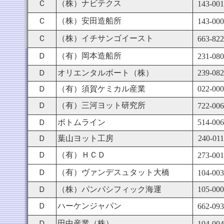
Ｃ
（株）ナビテクス
143-00
Ｃ
（株）安田造船所
143-00
Ｃ
（株）イチサンゴイースト
663-82
Ｄ
（有）岡本造船所
231-08
Ｄ
オリエンタルボート（株）
239-08
Ｄ
（有）須賀ケミカル産業
022-00
Ｄ
（有）三河ヨット研究所
722-00
Ｄ
ボトムライン
514-00
Ｄ
葉山ヨット工房
240-011
Ｄ
（有）ＨＣＤ
273-00
Ｄ
（有）ヴァンデスュタット大橋
104-00
Ｄ
（株）パンパシフィック海運
105-00
Ｄ
ハーケンジャパン
662-09
Ｄ
田中産業（株）
104-00